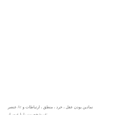
عنصر Ar نمادین بودن عقل ، خرد ، منطق ، ارتباطات و
غیرشخصیت را با عبور از: