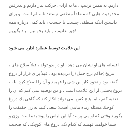
داریم. به همین ترتیب ، ما به آزادی حرکت نیاز داریم و پذیرفتن
محدودیت هایی که منطقاً منطقی نیستند ناسالم است. و برای
دانستن اینکه منطقی چیست یا چیست ، باید کمی درباره همه
چیز بدانیم ، و باید بخوانیم ، یاد بگیریم!
این علامت توسط عطارد اداره می شود
، افسانه های او نشان می دهد ، او در بدو تولد ، قبلاً سلاح های
مریخ (حاکم برج حمل) را دزدیده بود ، قبلاً برای فرار از دروغ
گفته بود و نحوه کار این شی را فهمید و آن را اصلاح کرد. بله ،
دروغ بخشی از این علامت است ، و من توصیه نمی كنم كه آن را
تغذیه كنم ، اما هیچ كس نمی تواند انكار كند كه گاهی یك دروغ
كوچك مسئله زنده ماندن است: سعی كنید به زن حقیقت را
بگویید وقتی كه او می پرسد آیا این لباس را پوشیده است وزن و
شما خواهید فهمید که کدام یک. دروغ های کوچکی که صحبت