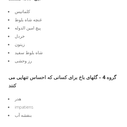
کلماتیس
غنچه شاه بلوط
پیچ امین الدوله
خردل
زیتون
شاه بلوط سفید
رز وحشی
گروه 4 - گلهای باخ برای کسانی که احساس تنهایی می
کنند
هدر
impatiens
بنفشه آب