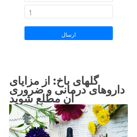
ارسال
گلهای باخ: از مزایای
داروهای درمانی و ضروری
آن مطلع شوید