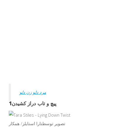
مرد دلو زن دلو
پیچ و تاب دراز کشیدن
1
تصویر توسط
تارا استایلز
/ همکار