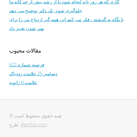
کاری که هر روز باید انجام شود تا از رشد بیش از حد کاندیدا
جلوگیری شود: یک دکتر توضیح می دهد
با نگاه به گذشته ، فکر می کنم این همه گیر ازدواج من را برای
بهتر شدن تغییر داد
مقالات محبوب
فرشته شماره 622
دسامبر 25 علامت زودیاک
علامت 6 ژانویه
© همه حقوق محفوظ است
lifeinflux.com
طرح: