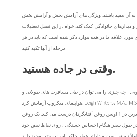
ی به آن مفید باشند. ویژگی های آرامش بخش و آرامش بخش
 و دیدارهای خانوادگی کمک کند. خواه در این فصل تعطیلات
 مورد علاقه ما در همه موارد ذکر شده است که باید در هر
مرحله از آنها تکیه کنید.
وقتی در جاده هستید.
وبی - چه چیزی را می توان در طی مسافرت های طولانی و
هواپیمای میکروب آزمایش کرد. Leigh Winters، M.A.، M.S ، یک متخصص مغز و اعصاب و روانشناس ، مخلوط خود را از
3 قطره وتیور ، 5 قطره اسطوخودوس و 8 قطره پرتقال شیرین در 1 اونس روغن آفتابگردان درست می کند. یک روغن
و یا در طول سفر هنگام احساس خستگی ، روی نقاط نبض خود
ملاً زمینی است و دارای عطر خاکی است - حتی وجود دارد