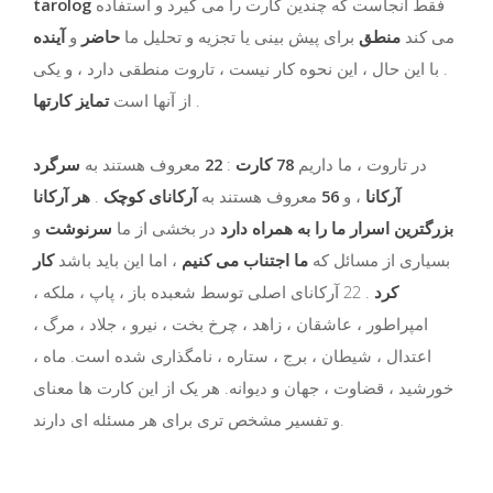
فقط آنجاست که چندین کارت را می گیرد و استفاده
tarolog
می کند
منطق
برای پیش بینی یا تجزیه و تحلیل ما
حاضر
و
آینده
. با این حال ، این نحوه کار نیست ، تاروت منطقی دارد ، و یکی
.
از آنها است
تمایز کارتها
در تاروت ، ما داریم
78 کارت
:
22
معروف هستند به
سرگرد
آرکانا
، و
56
معروف هستند به
آرکانای کوچک
.
هر آرکانا
بزرگترین اسرار ما را به همراه دارد
در بخشی از ما
سرنوشت
و
بسیاری از مسائل که
ما اجتناب می کنیم
، اما این باید باشد
کار
کرد
. 22 آرکانای اصلی توسط شعبده باز ، پاپ ، ملکه ،
امپراطور ، عاشقان ، زاهد ، چرخ بخت ، نیرو ، جلاد ، مرگ ،
اعتدال ، شیطان ، برج ، ستاره ، نامگذاری شده است. ماه ،
خورشید ، قضاوت ، جهان و دیوانه. هر یک از این کارت ها معنای
و تفسیر مشخص تری برای هر مسئله ای دارند.