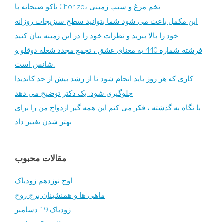
تاکو صبحانه با Chorizo، تخم مرغ و سیب زمینی
این مکمل باعث می شود شما بتوانید سطح سبزیجات روزانه
خود را بالا ببرید و نظرات خود را در این زمینه بیان کنید
فرشته شماره 440 به معنای عشق ، تجمع مجدد شعله دوقلو و
شانس است.
کاری که هر روز باید انجام شود تا از رشد بیش از حد کاندیدا
جلوگیری شود: یک دکتر توضیح می دهد
با نگاه به گذشته ، فکر می کنم این همه گیر ازدواج من را برای
بهتر شدن تغییر داد
مقالات محبوب
اوج نوزدهم زودیاک
ماهی ها و همنشینان برج روح
زودیاک 19 دسامبر