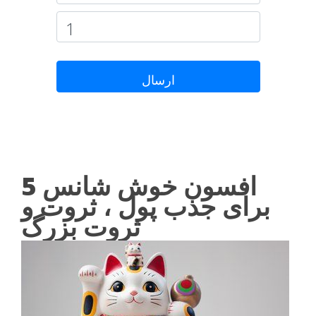
ارسال
5 افسون خوش شانس
برای جذب پول ، ثروت و
ثروت بزرگ