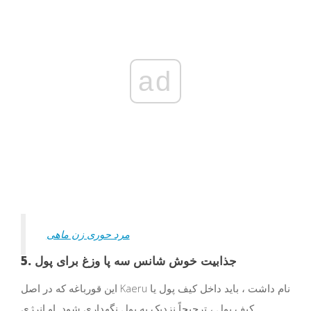
ad
مرد حوری زن ماهی
5. جذابیت خوش شانس سه پا وزغ برای پول
این قورباغه که در اصل Kaeru نام داشت ، باید داخل کیف پول یا
کیف پول ، ترجیحاً نزدیک به پول نگهداری شود. او انرژی